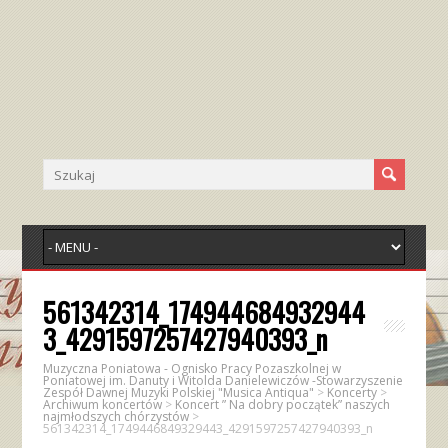
561342314_174944684932944
3_4291597257427940393_n
Muzyczna Poniatowa - Ognisko Pracy Pozaszkolnej w
Poniatowej im. Danuty i Witolda Danielewiczów -Stowarzyszenie
Zespół Dawnej Muzyki Polskiej "Musica Antiqua"
>
Koncerty
>
Archiwum koncertów
>
Koncert ” Na dobry początek” naszych
najmłodszych chórzystów
>
561342314_1749446849329443_4291597257427940393_n