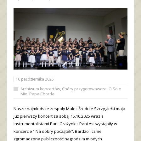
16 października 2025
Archiwum koncertów
,
Chóry przygotowawcze
,
O Sole
Mio
,
Papa Chorda
Nasze najmłodsze zespoły Małe i Średnie Szczygiełki maja
już pierwszy koncert za sobą. 15.10.2025 wraz z
instrumentalistami Pani Grażynki i Pani Asi wystąpiły w
koncercie ” Na dobry początek”. Bardzo licznie
zgromadzona publiczność nagrodziła młodych