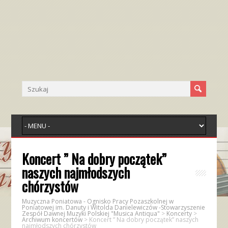
Koncert ” Na dobry początek”
naszych najmłodszych
chórzystów
Muzyczna Poniatowa - Ognisko Pracy Pozaszkolnej w
Poniatowej im. Danuty i Witolda Danielewiczów -Stowarzyszenie
Zespół Dawnej Muzyki Polskiej "Musica Antiqua"
>
Koncerty
>
Archiwum koncertów
>
Koncert ” Na dobry początek” naszych
najmłodszych chórzystów