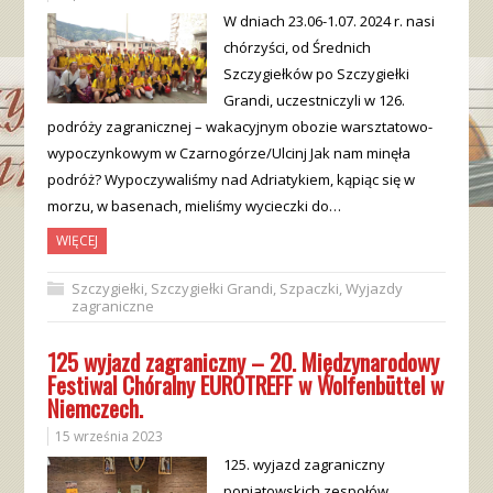
W dniach 23.06-1.07. 2024 r. nasi
chórzyści, od Średnich
Szczygiełków po Szczygiełki
Grandi, uczestniczyli w 126.
podróży zagranicznej – wakacyjnym obozie warsztatowo-
wypoczynkowym w Czarnogórze/Ulcinj Jak nam minęła
podróż? Wypoczywaliśmy nad Adriatykiem, kąpiąc się w
morzu, w basenach, mieliśmy wycieczki do…
WIĘCEJ
Szczygiełki
,
Szczygiełki Grandi
,
Szpaczki
,
Wyjazdy
zagraniczne
125 wyjazd zagraniczny – 20. Międzynarodowy
Festiwal Chóralny EUROTREFF w Wolfenbüttel w
Niemczech.
15 września 2023
125. wyjazd zagraniczny
poniatowskich zespołów