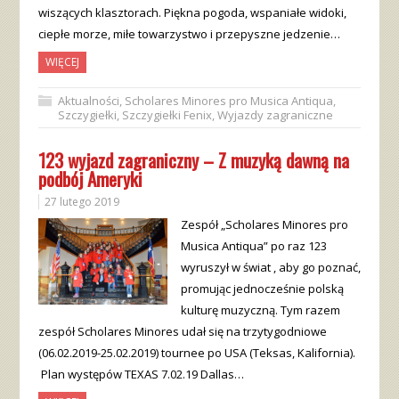
wiszących klasztorach. Piękna pogoda, wspaniałe widoki,
ciepłe morze, miłe towarzystwo i przepyszne jedzenie…
WIĘCEJ
Aktualności
,
Scholares Minores pro Musica Antiqua
,
Szczygiełki
,
Szczygiełki Fenix
,
Wyjazdy zagraniczne
123 wyjazd zagraniczny – Z muzyką dawną na
podbój Ameryki
27 lutego 2019
Zespół „Scholares Minores pro
Musica Antiqua” po raz 123
wyruszył w świat , aby go poznać,
promując jednocześnie polską
kulturę muzyczną. Tym razem
zespół Scholares Minores udał się na trzytygodniowe
(06.02.2019-25.02.2019) tournee po USA (Teksas, Kalifornia).
Plan występów TEXAS 7.02.19 Dallas…