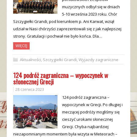
muzycznych odbył się w dniach
5-10 września 2023 roku. Chór
Szczygiełki Grandi, pod kierunkiem p. Ani Karwat, wziął
udział w Nasi chórzyści zaprezentowali się z jak najlepszej
strony. Gratulacji i pochwał nie było końca. Dla…
WIĘCEJ
Aktualności
,
Szczygiełki Grandi
,
Wyjazdy zagraniczne
124 podróż zagraniczna – wypoczynek w
słonecznej Grecji
28 czerwca 2023
124 podróż zagraniczna –
wypoczynek w Grecji. Po długiej i
meczącej podróży mogliśmy się
cieszyć urokami słonecznej
Grecji. Chyba najbardziej
niezapomnianym momentem była wizyta w Meteorach –