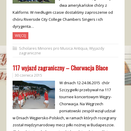
dwa amerykańskie chóry z
Kalifornii. W niedługim czasie dostaliśmy zaproszenie od
chóru Riverside City College Chambers Singers i ich
dyrygenta…
WIĘCEJ
Scholares Minores pro Musica Antiqua
,
Wyjazdy
zagraniczne
117 wyjazd zagraniczny – Chorwacja Blace
30 czerwca 2015
W dniach 12-24.06.2015 chór
Szczygiełki przebywał na 117
tournee koncertowym Węgry-
Chorwacja. Na Węgrzech
poniatowski zespół wziął udział
w Dniach Węgiersko-Polskich, w ramach których rozegrany
został międzynarodowy mecz piłki nożnej w Budapeszcie.