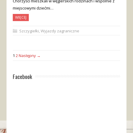
Chórzyści mieszkali w węgierskich rodzinach i wspólnie z
miejscowymi dziećmi…
WIĘCEJ
Szczygiełki
,
Wyjazdy zagraniczne
1
2
Następny →
Facebook