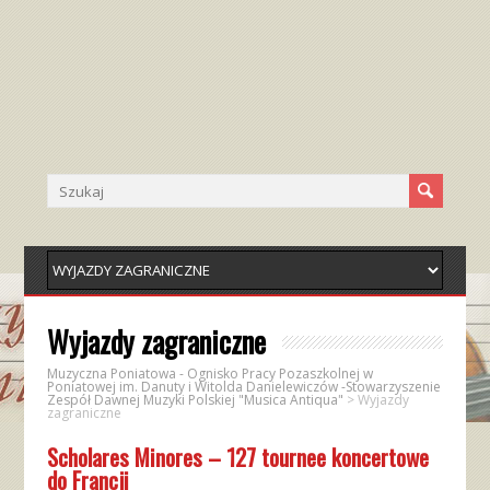
Wyjazdy zagraniczne
Muzyczna Poniatowa - Ognisko Pracy Pozaszkolnej w
Poniatowej im. Danuty i Witolda Danielewiczów -Stowarzyszenie
Zespół Dawnej Muzyki Polskiej "Musica Antiqua"
>
Wyjazdy
zagraniczne
Scholares Minores – 127 tournee koncertowe
do Francji