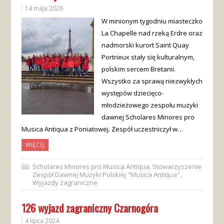
14 maja 2026
W minionym tygodniu miasteczko
La Chapelle nad rzeką Erdre oraz
nadmorski kurort Saint Quay
Portrieux stały się kulturalnym,
polskim sercem Bretanii.
Wszystko za sprawą niezwykłych
występów dziecięco-
młodzieżowego zespołu muzyki
dawnej Scholares Minores pro
Musica Antiqua z Poniatowej. Zespół uczestniczył w…
WIĘCEJ
Scholares Minores pro Musica Antiqua
,
Stowarzyszenie
Zespół Dawnej Muzyki Polskiej "Musica Antiqua"
,
Wyjazdy zagraniczne
126 wyjazd zagraniczny Czarnogóra
4 lipca 2024