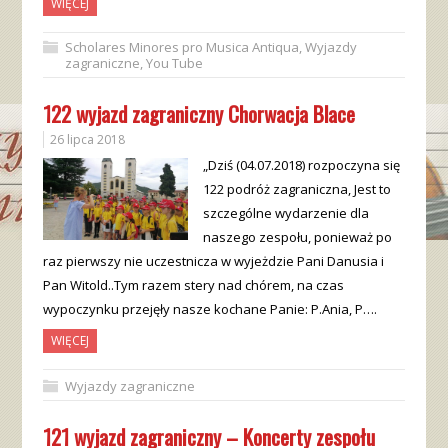
WIĘCEJ
Scholares Minores pro Musica Antiqua
,
Wyjazdy
zagraniczne
,
You Tube
122 wyjazd zagraniczny Chorwacja Blace
26 lipca 2018
„Dziś (04.07.2018) rozpoczyna się
122 podróż zagraniczna, Jest to
szczególne wydarzenie dla
naszego zespołu, ponieważ po
raz pierwszy nie uczestnicza w wyjeżdzie Pani Danusia i
Pan Witold..Tym razem stery nad chórem, na czas
wypoczynku przejęły nasze kochane Panie: P.Ania, P….
WIĘCEJ
Wyjazdy zagraniczne
121 wyjazd zagraniczny – Koncerty zespołu