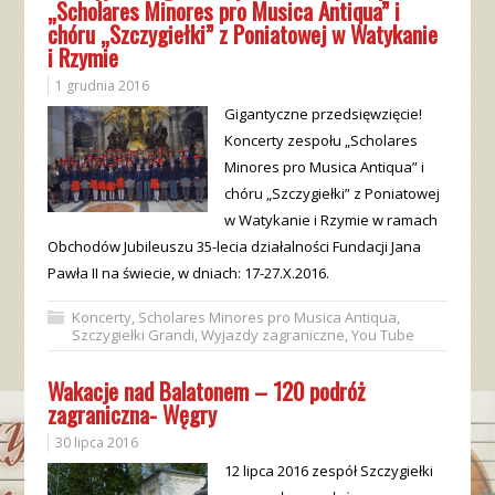
„Scholares Minores pro Musica Antiqua” i
chóru „Szczygiełki” z Poniatowej w Watykanie
i Rzymie
1 grudnia 2016
Gigantyczne przedsięwzięcie!
Koncerty zespołu „Scholares
Minores pro Musica Antiqua” i
chóru „Szczygiełki” z Poniatowej
w Watykanie i Rzymie w ramach
Obchodów Jubileuszu 35-lecia działalności Fundacji Jana
Pawła II na świecie, w dniach: 17-27.X.2016.
Koncerty
,
Scholares Minores pro Musica Antiqua
,
Szczygiełki Grandi
,
Wyjazdy zagraniczne
,
You Tube
Wakacje nad Balatonem – 120 podróż
zagraniczna- Węgry
30 lipca 2016
12 lipca 2016 zespół Szczygiełki