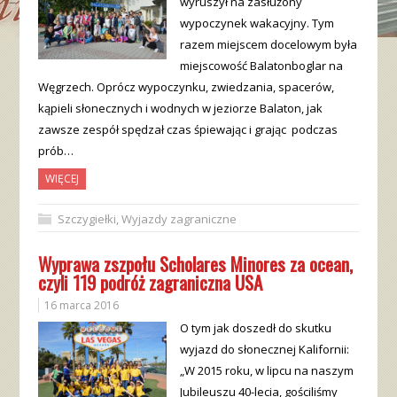
wyruszył na zasłużony
wypoczynek wakacyjny. Tym
razem miejscem docelowym była
miejscowość Balatonboglar na
Węgrzech. Oprócz wypoczynku, zwiedzania, spacerów,
kąpieli słonecznych i wodnych w jeziorze Balaton, jak
zawsze zespół spędzał czas śpiewając i grając podczas
prób…
WIĘCEJ
Szczygiełki
,
Wyjazdy zagraniczne
Wyprawa zszpołu Scholares Minores za ocean,
czyli 119 podróż zagraniczna USA
16 marca 2016
O tym jak doszedł do skutku
wyjazd do słonecznej Kalifornii:
„W 2015 roku, w lipcu na naszym
Jubileuszu 40-lecia, gościliśmy