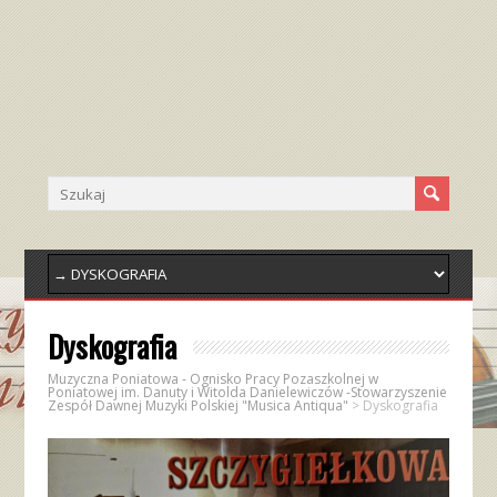
Dyskografia
Muzyczna Poniatowa - Ognisko Pracy Pozaszkolnej w
Poniatowej im. Danuty i Witolda Danielewiczów -Stowarzyszenie
Zespół Dawnej Muzyki Polskiej "Musica Antiqua"
>
Dyskografia