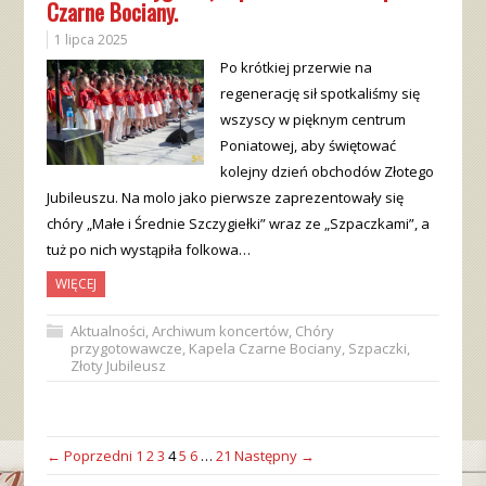
Czarne Bociany.
1 lipca 2025
Po krótkiej przerwie na
regenerację sił spotkaliśmy się
wszyscy w pięknym centrum
Poniatowej, aby świętować
kolejny dzień obchodów Złotego
Jubileuszu. Na molo jako pierwsze zaprezentowały się
chóry „Małe i Średnie Szczygiełki” wraz ze „Szpaczkami”, a
tuż po nich wystąpiła folkowa…
WIĘCEJ
Aktualności
,
Archiwum koncertów
,
Chóry
przygotowawcze
,
Kapela Czarne Bociany
,
Szpaczki
,
Złoty Jubileusz
← Poprzedni
1
2
3
4
5
6
…
21
Następny →