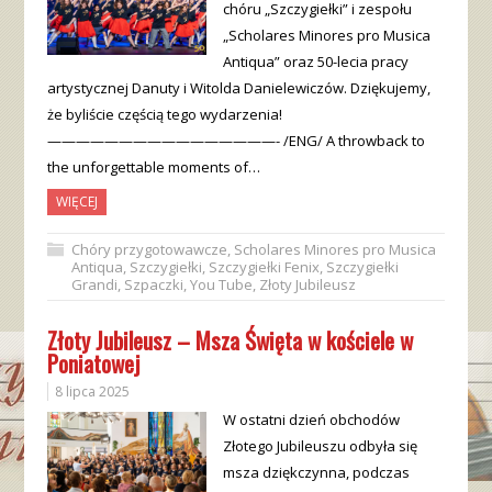
chóru „Szczygiełki” i zespołu
„Scholares Minores pro Musica
Antiqua” oraz 50-lecia pracy
artystycznej Danuty i Witolda Danielewiczów. Dziękujemy,
że byliście częścią tego wydarzenia!
————————————————- /ENG/ A throwback to
the unforgettable moments of…
WIĘCEJ
Chóry przygotowawcze
,
Scholares Minores pro Musica
Antiqua
,
Szczygiełki
,
Szczygiełki Fenix
,
Szczygiełki
Grandi
,
Szpaczki
,
You Tube
,
Złoty Jubileusz
Złoty Jubileusz – Msza Święta w kościele w
Poniatowej
8 lipca 2025
W ostatni dzień obchodów
Złotego Jubileuszu odbyła się
msza dziękczynna, podczas