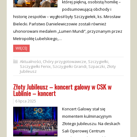
której piękną, osobistą homilię –
podsumowującą obchody i
historię zespołów – wygłosił były Szczygiełek, ks. Mirosław
Bielecki. Państwo Danielewiczowie zostali również
uhonorowani medalem „Lumen Mundi”, przyznanym przez
Metropolitę Lubelskiego,…
WIĘCEJ
Aktualności
,
Chóry przygotowawcze
,
Szczygiełki
,
Szczygiełki Fenix
,
Szczygiełki Grandi
,
Szpaczki
,
Złoty
Jubileusz
Złoty Jubileusz – koncert galowy w CSK w
Lublinie – koncert
6 lipca 2025
Koncert Galowy stał się
momentem kulminacyjnym
Złotego Jubileuszu. Na deskach
Sali Operowej Centrum