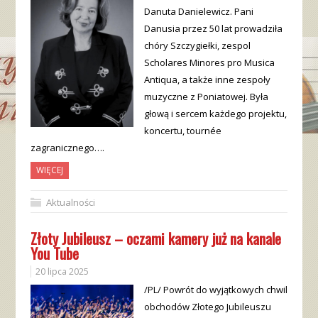
Danuta Danielewicz. Pani
Danusia przez 50 lat prowadziła
chóry Szczygiełki, zespol
Scholares Minores pro Musica
Antiqua, a także inne zespoły
muzyczne z Poniatowej. Była
głową i sercem każdego projektu,
koncertu, tournée
zagranicznego….
WIĘCEJ
Aktualności
Złoty Jubileusz – oczami kamery już na kanale
You Tube
20 lipca 2025
/PL/ Powrót do wyjątkowych chwil
obchodów Złotego Jubileuszu