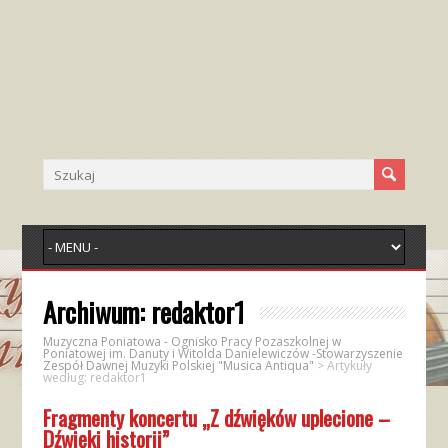
Archiwum:
redaktor1
Muzyczna Poniatowa - Ognisko Pracy Pozaszkolnej w
Poniatowej im. Danuty i Witolda Danielewiczów -Stowarzyszenie
Zespół Dawnej Muzyki Polskiej "Musica Antiqua"
>
Artykuły
według: redaktor1
Fragmenty koncertu „Z dźwięków uplecione –
Dźwięki historii”