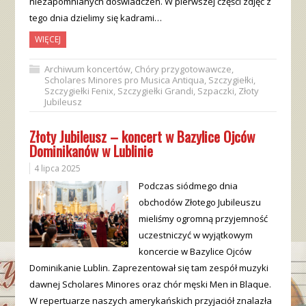
niezapomnianych doświadczeń. W pierwszej części zdjęć z
tego dnia dzielimy się kadrami…
WIĘCEJ
Archiwum koncertów
,
Chóry przygotowawcze
,
Scholares Minores pro Musica Antiqua
,
Szczygiełki
,
Szczygiełki Fenix
,
Szczygiełki Grandi
,
Szpaczki
,
Złoty
Jubileusz
Złoty Jubileusz – koncert w Bazylice Ojców
Dominikanów w Lublinie
4 lipca 2025
Podczas siódmego dnia
obchodów Złotego Jubileuszu
mieliśmy ogromną przyjemność
uczestniczyć w wyjątkowym
koncercie w Bazylice Ojców
Dominikanie Lublin. Zaprezentował się tam zespół muzyki
dawnej Scholares Minores oraz chór męski Men in Blaque.
W repertuarze naszych amerykańskich przyjaciół znalazła