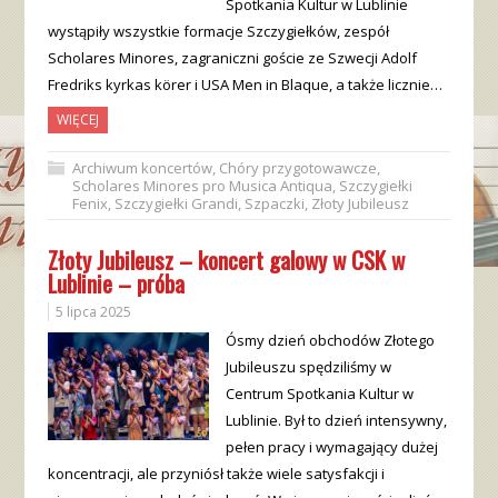
Spotkania Kultur w Lublinie
wystąpiły wszystkie formacje Szczygiełków, zespół
Scholares Minores, zagraniczni goście ze Szwecji Adolf
Fredriks kyrkas körer i USA Men in Blaque, a także licznie…
WIĘCEJ
Archiwum koncertów
,
Chóry przygotowawcze
,
Scholares Minores pro Musica Antiqua
,
Szczygiełki
Fenix
,
Szczygiełki Grandi
,
Szpaczki
,
Złoty Jubileusz
Złoty Jubileusz – koncert galowy w CSK w
Lublinie – próba
5 lipca 2025
Ósmy dzień obchodów Złotego
Jubileuszu spędziliśmy w
Centrum Spotkania Kultur w
Lublinie. Był to dzień intensywny,
pełen pracy i wymagający dużej
koncentracji, ale przyniósł także wiele satysfakcji i