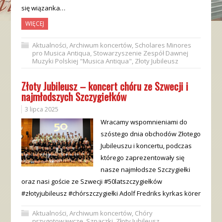
się wiązanka…
WIĘCEJ
Aktualności
,
Archiwum koncertów
,
Scholares Minores
pro Musica Antiqua
,
Stowarzyszenie Zespół Dawnej
Muzyki Polskiej "Musica Antiqua"
,
Złoty Jubileusz
Złoty Jubileusz – koncert chóru ze Szwecji i
najmłodszych Szczygiełków
3 lipca 2025
Wracamy wspomnieniami do
szóstego dnia obchodów Złotego
Jubileuszu i koncertu, podczas
którego zaprezentowały się
nasze najmłodsze Szczygiełki
oraz nasi goście ze Szwecji #50latszczygiełków
#złotyjubileusz #chórszczygiełki Adolf Fredriks kyrkas körer
Aktualności
,
Archiwum koncertów
,
Chóry
przygotowawcze
,
Szpaczki
,
Złoty Jubileusz