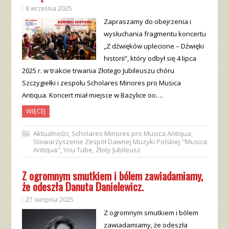
8 września 2025
Zapraszamy do obejrzenia i
wysłuchania fragmentu koncertu
„Z dźwięków uplecione – Dźwięki
historii”, który odbył się 4 lipca
2025 r. w trakcie trwania Złotego Jubileuszu chóru
Szczygiełki i zespołu Scholares Minores pro Musica
Antiqua. Koncert miał miejsce w Bazylice oo….
WIĘCEJ
Aktualności
,
Scholares Minores pro Musica Antiqua
,
Stowarzyszenie Zespół Dawnej Muzyki Polskiej "Musica
Antiqua"
,
You Tube
,
Złoty Jubileusz
Z ogromnym smutkiem i bólem zawiadamiamy,
że odeszła Danuta Danielewicz.
27 sierpnia 2025
Z ogromnym smutkiem i bólem
zawiadamiamy, że odeszła