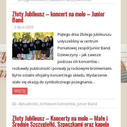
Złoty Jubileusz – koncert na molo – Junior
Band
2 lipca 2025
Piątego dnia Złotego Jubileuszu
usłyszeliśmy w centrum
Poniatowej zespół Junior Band.
Dziewczyny – jak zawsze
podczas ich koncertów –
rozbawiły publiczność i porwały ją rockowymi brzmieniami.
Był to ostatni oficjalny koncert tego składu. Wydarzenie
stało się okazją do symbolicznego pożegnania…
WIĘCEJ
Aktualności
,
Archiwum koncertów
,
Junior Band
Złoty Jubileusz – Koncerty na molo – Małe i
Średnie Szczygiełki, Szpaczkami oraz kapela