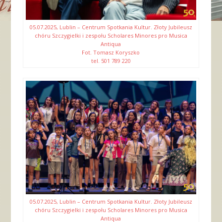
05.07.2025, Lublin – Centrum Spotkania Kultur. Złoty Jubileusz
chóru Szczygielki i zespołu Scholares Minores pro Musica
Antiqua
Fot. Tomasz Koryszko
tel. 501 789 220
05.07.2025, Lublin – Centrum Spotkania Kultur. Złoty Jubileusz
chóru Szczygielki i zespołu Scholares Minores pro Musica
Antiqua