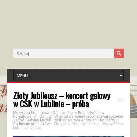
Złoty Jubileusz – koncert galowy
w CSK w Lublinie – próba
Muzyczna Poniatowa - Ognisko Pracy Pozaszkolnej w
Poniatowej im. Danuty i Witolda Danielewiczów -Stowarzyszenie
Zespół Dawnej Muzyki Polskiej "Musica Antiqua"
>
Koncerty
>
Archiwum koncertów
>
Złoty Jubileusz – koncert galowy w CSK w
Lublinie – próba