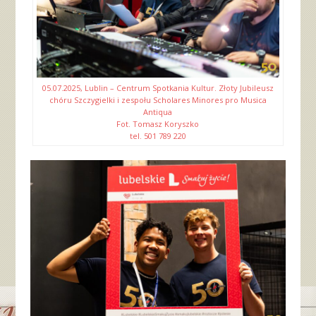
05.07.2025, Lublin – Centrum Spotkania Kultur. Złoty Jubileusz
chóru Szczygielki i zespołu Scholares Minores pro Musica
Antiqua
Fot. Tomasz Koryszko
tel. 501 789 220