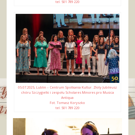
tel. 501 789 220
05.07.2025, Lublin – Centrum Spotkania Kultur. Złoty Jubileusz
chóru Szczygielki i zespołu Scholares Minores pro Musica
Antiqua
Fot. Tomasz Koryszko
tel. 501 789 220