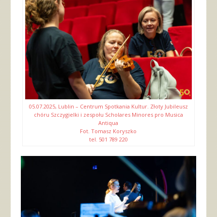
05.07.2025, Lublin – Centrum Spotkania Kultur. Złoty Jubileusz
chóru Szczygielki i zespołu Scholares Minores pro Musica
Antiqua
Fot. Tomasz Koryszko
tel. 501 789 220