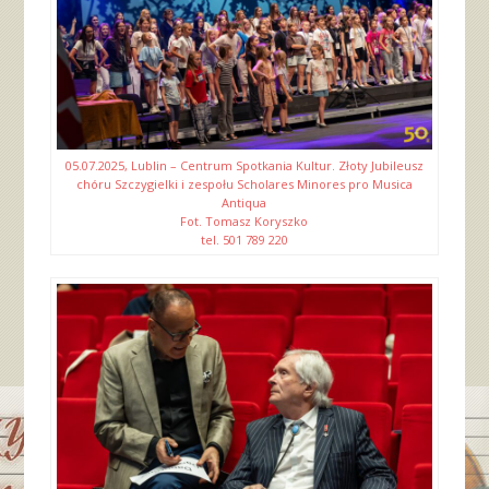
05.07.2025, Lublin – Centrum Spotkania Kultur. Złoty Jubileusz
chóru Szczygielki i zespołu Scholares Minores pro Musica
Antiqua
Fot. Tomasz Koryszko
tel. 501 789 220