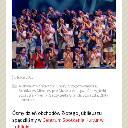
5 lipca 2025
Archiwum koncertów
,
Chóry przygotowawcze
,
Scholares Minores pro Musica Antiqua
,
Szczygiełki
,
Szczygiełki Fenix
,
Szczygiełki Grandi
,
Szpaczki
,
Złoty
Jubileusz
Ósmy dzień obchodów Złotego Jubileuszu
spędziliśmy w
Centrum Spotkania Kultur w
Lublinie
.