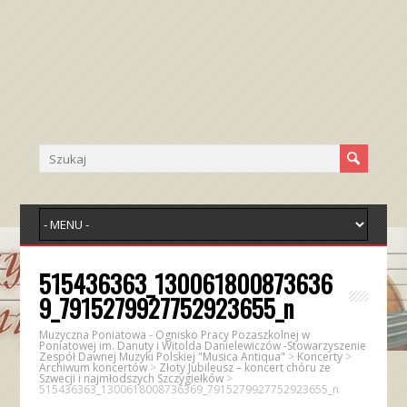
515436363_130061800873636
9_7915279927752923655_n
Muzyczna Poniatowa - Ognisko Pracy Pozaszkolnej w
Poniatowej im. Danuty i Witolda Danielewiczów -Stowarzyszenie
Zespół Dawnej Muzyki Polskiej "Musica Antiqua"
>
Koncerty
>
Archiwum koncertów
>
Złoty Jubileusz – koncert chóru ze
Szwecji i najmłodszych Szczygiełków
>
515436363_1300618008736369_7915279927752923655_n