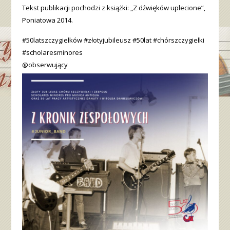
Tekst publikacji pochodzi z książki: „Z dźwięków uplecione”,
Poniatowa 2014.
#50latszczygiełków #złotyjubileusz #50lat #chórszczygiełki
#scholaresminores
@obserwujący