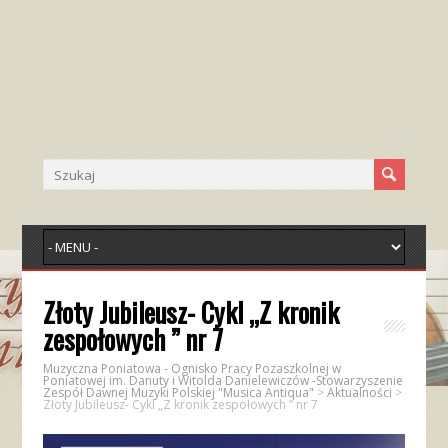
Złoty Jubileusz- Cykl „Z kronik
zespołowych ” nr 7
Muzyczna Poniatowa - Ognisko Pracy Pozaszkolnej w
Poniatowej im. Danuty i Witolda Danielewiczów -Stowarzyszenie
Zespół Dawnej Muzyki Polskiej "Musica Antiqua"
>
Aktualności
>
Złoty Jubileusz- Cykl „Z kronik zespołowych ” nr 7