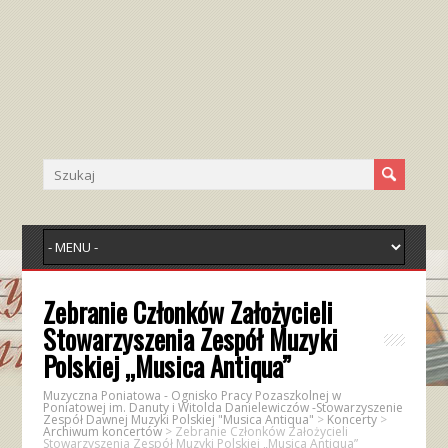
Zebranie Członków Założycieli
Stowarzyszenia Zespół Muzyki
Polskiej „Musica Antiqua”
Muzyczna Poniatowa - Ognisko Pracy Pozaszkolnej w
Poniatowej im. Danuty i Witolda Danielewiczów -Stowarzyszenie
Zespół Dawnej Muzyki Polskiej "Musica Antiqua"
>
Koncerty
>
Archiwum koncertów
>
Zebranie Członków Założycieli
Stowarzyszenia Zespół Muzyki Polskiej „Musica Antiqua”