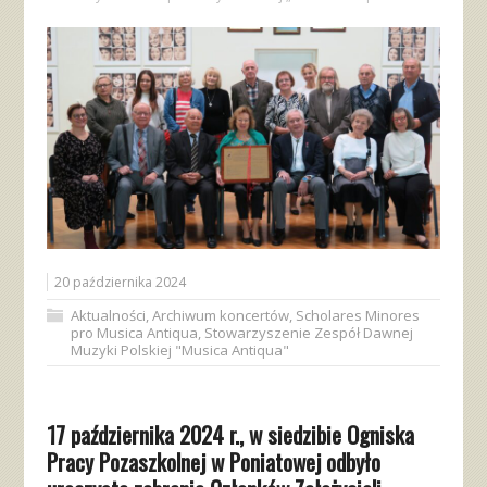
20 października 2024
Aktualności
,
Archiwum koncertów
,
Scholares Minores
pro Musica Antiqua
,
Stowarzyszenie Zespół Dawnej
Muzyki Polskiej "Musica Antiqua"
17 października 2024 r., w siedzibie Ogniska
Pracy Pozaszkolnej w Poniatowej odbyło