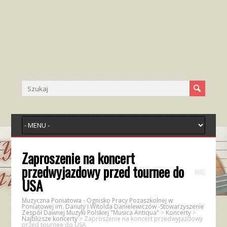
Zaproszenie na koncert
przedwyjazdowy przed tournee do
USA
Muzyczna Poniatowa - Ognisko Pracy Pozaszkolnej w
Poniatowej im. Danuty i Witolda Danielewiczów -Stowarzyszenie
Zespół Dawnej Muzyki Polskiej "Musica Antiqua"
>
Koncerty
>
Najbliższe koncerty
>
Zaproszenie na koncert przedwyjazdowy
przed tournee do USA