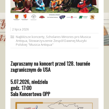
2 lipca 2026
Najbliższe koncerty
,
Scholares Minores pro Musica
Antiqua
,
Stowarzyszenie Zespół Dawnej Muzyki
Polskiej "Musica Antiqua"
Zapraszamy na koncert przed 128. tournée
zagranicznym do USA
5.07.2026, niedziela
godz. 17:00
Sala Koncertowa OPP