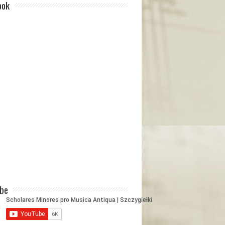
ook
ube