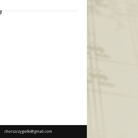
y
chorszczygielki@gmail.com