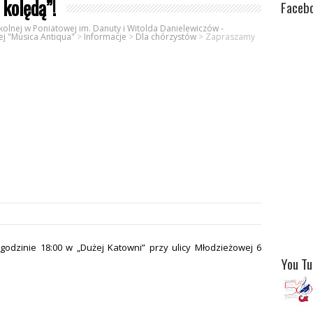
kolędą”!
Faceb
olnej w Poniatowej im. Danuty i Witolda Danielewiczów -
ej "Musica Antiqua"
>
Informacje
>
Dla chórzystów
>
Zapraszamy
godzinie 18:00 w „Dużej Katowni” przy ulicy Młodzieżowej 6
You T