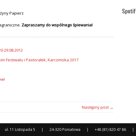
Spotif
żyny Papierz
zagraniczne.
Zapraszamy do wspólnego śpiewania!
0-29.08.2012
 Festiwalu i Pastorałek, Karczmiska 2017
ów!
Następny post →
ul. 11 Listopada 5
|
24-320 Poniatowa
|
+48 (81) 820 47 86
|