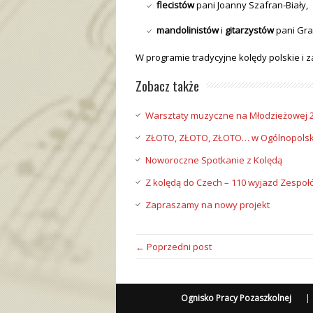
flecistów
pani Joanny Szafran-Biały,
mandolinistów
i
gitarzystów
pani Gra
W programie tradycyjne kolędy polskie i 
Zobacz także
Warsztaty muzyczne na Młodzieżowej 2
ZŁOTO, ZŁOTO, ZŁOTO… w Ogólnopolskim
Noworoczne Spotkanie z Kolędą
Z kolędą do Czech – 110 wyjazd Zespoł
Zapraszamy na nowy projekt
← Poprzedni post
Ognisko Pracy Pozaszkolnej
|