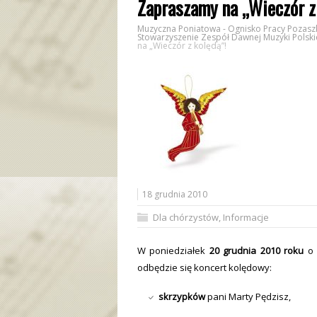
Zapraszamy na „Wieczór z 
Muzyczna Poniatowa - Ognisko Pracy Pozaszk
Stowarzyszenie Zespół Dawnej Muzyki Polski
na „Wieczór z kolędą”!
18 grudnia 2010
Dla chórzystów
,
Informacje
W poniedziałek
20 grudnia 2010 roku
o 
odbędzie się koncert kolędowy:
skrzypków
pani Marty Pędzisz,