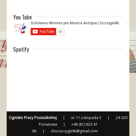
You Tube
Spotify
Ognisko Pracy Pozaszkolnej
|
ul. 11 Listopada 5
|
24-320
Poniatowa
|
+48 (81) 820 47
86
|
chorszczygielki@gmail.com