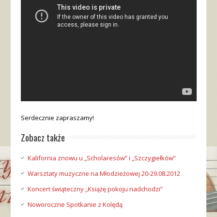
Serdecznie zapraszamy!
Zobacz także
Kalifornia znowu u „Scholaresów” i „Szczygiełków”
Warsztaty muzyczne na Młodzieżowej 20-29.08.2012
Koncert świąteczny „Książę pokoju nadchodzi”
Noworoczne Spotkanie z Kolędą