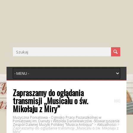
Zapraszamy do oglądania
transmisji „Musicalu o św.
Mikołaju z Miry”
Muzyczna Poniatowa - Ognisko Pracy Pozaszkolnej w
Poniatowej im. Danuty i Witolda Danielewiczów -Stowarzyszenie
Zespół Dawnej Muzyki Polskiej "Musica Antiqua"
>
Aktualności
>
Zapraszamy do oglądania transmisji „Musicalu o św. Mikołaju z
Miry”