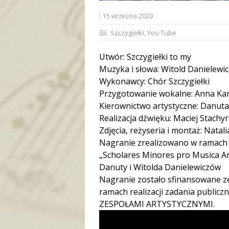
15 września 2020
Szczygiełki
,
You Tube
Utwór: Szczygiełki to my
Muzyka i słowa: Witold Danielewic
Wykonawcy: Chór Szczygiełki
Przygotowanie wokalne: Anna Kar
Kierownictwo artystyczne: Danuta
Realizacja dźwięku: Maciej Stachy
Zdjęcia, reżyseria i montaż: Nata
Nagranie zrealizowano w ramach ju
„Scholares Minores pro Musica An
Danuty i Witolda Danielewiczów
Nagranie zostało sfinansowane 
ramach realizacji zadania publ
ZESPOŁAMI ARTYSTYCZNYMI.