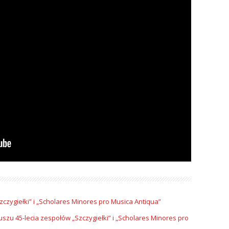
zczygiełki” i „Scholares Minores pro Musica Antiqua”
szu 45-lecia zespołów „Szczygiełki” i „Scholares Minores pro