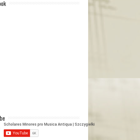
ook
ube