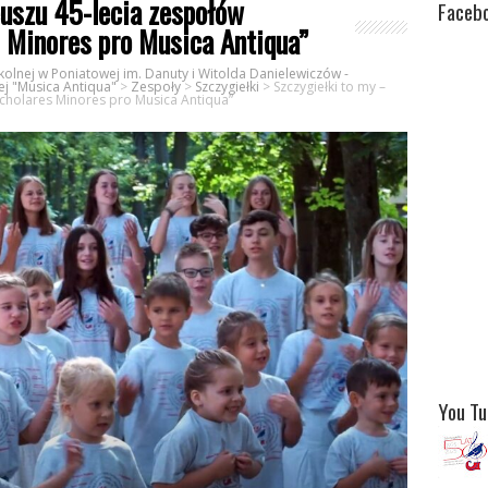
euszu 45-lecia zespołów
Faceb
s Minores pro Musica Antiqua”
olnej w Poniatowej im. Danuty i Witolda Danielewiczów -
ej "Musica Antiqua"
>
Zespoły
>
Szczygiełki
>
Szczygiełki to my –
„Scholares Minores pro Musica Antiqua”
You T