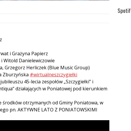
Spotif
z
wat i Grażyna Papierz
 i Witold Danielewiczowie
ra, Grzegorz Herliczek (Blue Music Group)
lia Zburzyńska
#wirtualneszczygiełki
bileuszu 45-lecia zespołów „Szczygiełki” i
tiqua” działających w Poniatowej pod kierunkiem
ze środków otrzymanych od Gminy Poniatowa, w
icznego pn. AKTYWNE LATO Z PONIATOWSKIMI