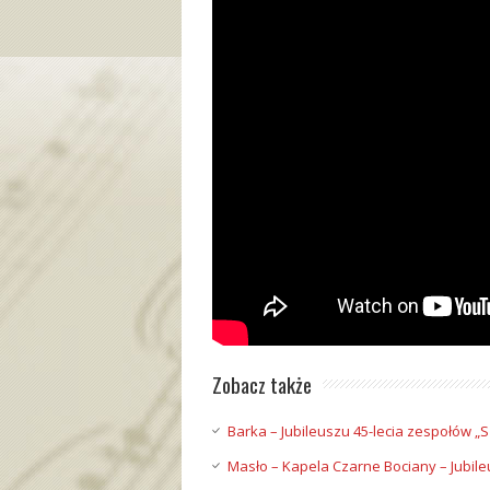
Zobacz także
Barka – Jubileuszu 45-lecia zespołów „S
Masło – Kapela Czarne Bociany – Jubileu