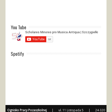
You Tube
Spotify
Ognisko Pracy Pozaszkolnej
|
ul. 11 Listopada 5
|
24-320