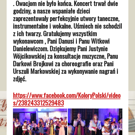
. Owacjom nie było końca. Koncert trwał dwie
godziny, a nasze wspaniałe dzieci
zaprezentowaly perfekcyjnie utwory taneczne,
instrumentalne i wokalne. Uśmiech nie schodzil
z ich twarzy. Gratulujemy wszystkim
wykonawcom , Pani Danusi i Panu Witkowi
Danielewiczom. Dziękujemy Pani Justynie
Wójcikowskiej za konsultacje muzyczne, Panu
Darkowi Brojkowi za choreografie oraz Pani
Urszuli Markowskiej za wykonywanie nagrań i
zdjęć.
https://www.facebook.com/KoloryPolski/video
s/238243312529483