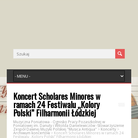
Koncert Scholares Minores w
ramach 24 Festiwalu „Kolory
Polski” Filharmonii Łódzkiej
Muzyczna Poniatowa - Ognisko Pracy Pozaszkolnej w
Poniatowej im. Danuty i Witolda Danielewiczów -Stowarzyszenie
Zespół Dawnej Muzyki Polskiej "Musica Antiqua"
>
Koncerty
>
Archiwum koncertów
>
Koncert Scholares Minores w ramach 24
Festiwalu „Kolory Polski” Filharmonii Łódzkiej