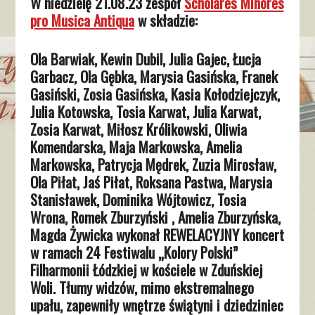
W niedzielę 21.08.23 zespół
Scholares Minores
pro Musica Antiqua
w składzie:
Ola Barwiak, Kewin Dubil, Julia Gajec, Łucja
Garbacz, Ola Gębka, Marysia Gasińska, Franek
Gasiński, Zosia Gasińska, Kasia Kołodziejczyk,
Julia Kotowska, Tosia Karwat, Julia Karwat,
Zosia Karwat, Miłosz Królikowski, Oliwia
Komendarska, Maja Markowska, Amelia
Markowska, Patrycja Mędrek, Zuzia Mirosław,
Ola Piłat, Jaś Piłat, Roksana Pastwa, Marysia
Stanisławek, Dominika Wójtowicz, Tosia
Wrona, Romek Zburzyński , Amelia Zburzyńska,
Magda Żywicka wykonał REWELACYJNY koncert
w ramach 24 Festiwalu „Kolory Polski”
Filharmonii Łódzkiej w kościele w Zduńskiej
Woli. Tłumy widzów, mimo ekstremalnego
upału, zapewniły wnętrze świątyni i dziedziniec