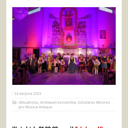
24 sierpnia 2023
Aktualności
,
Archiwum koncertów
,
Scholares Minores
pro Musica Antiqua