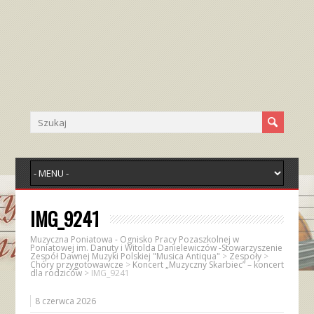
IMG_9241
Muzyczna Poniatowa - Ognisko Pracy Pozaszkolnej w
Poniatowej im. Danuty i Witolda Danielewiczów -Stowarzyszenie
Zespół Dawnej Muzyki Polskiej "Musica Antiqua"
>
Zespoły
>
Chóry przygotowawcze
>
Koncert „Muzyczny Skarbiec” – koncert
dla rodziców
>
IMG_9241
8 czerwca 2026