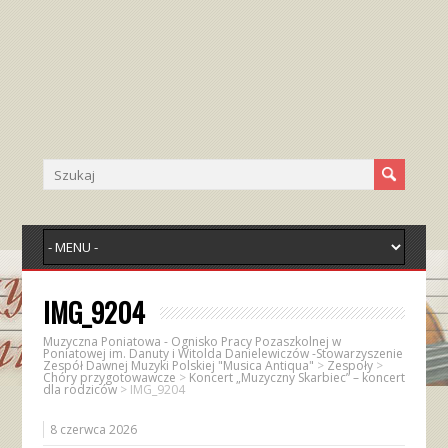
IMG_9204
Muzyczna Poniatowa - Ognisko Pracy Pozaszkolnej w
Poniatowej im. Danuty i Witolda Danielewiczów -Stowarzyszenie
Zespół Dawnej Muzyki Polskiej "Musica Antiqua"
>
Zespoły
>
Chóry przygotowawcze
>
Koncert „Muzyczny Skarbiec” – koncert
dla rodziców
>
IMG_9204
8 czerwca 2026