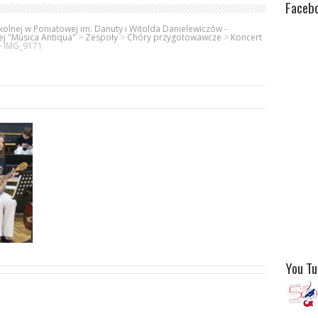
Faceb
olnej w Poniatowej im. Danuty i Witolda Danielewiczów -
ej "Musica Antiqua"
>
Zespoły
>
Chóry przygotowawcze
>
Koncert
>
IMG_9171
You T