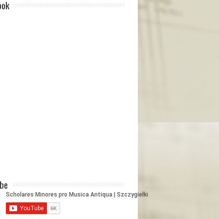
ook
ube