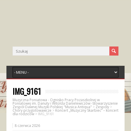
IMG_9161
Muzyczna Poniatowa - Ognisko Pracy Pozaszkolnej w
Poniatowej im. Danuty i Witolda Danielewiczów -Stowarzyszenie
Zespół Dawnej Muzyki Polskiej "Musica Antiqua"
>
Zespoły
>
Chóry przygotowawcze
>
Koncert „Muzyczny Skarbiec” – koncert
dla rodziców
>
IMG_9161
8 czerwca 2026