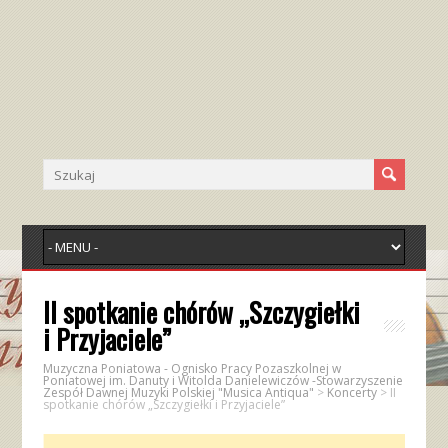
II spotkanie chórów „Szczygiełki
i Przyjaciele”
Muzyczna Poniatowa - Ognisko Pracy Pozaszkolnej w
Poniatowej im. Danuty i Witolda Danielewiczów -Stowarzyszenie
Zespół Dawnej Muzyki Polskiej "Musica Antiqua"
>
Koncerty
>
II
spotkanie chórów „Szczygiełki i Przyjaciele”