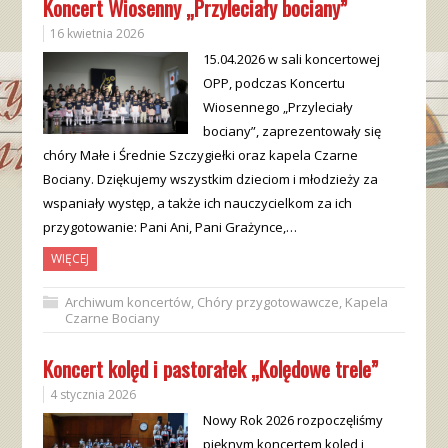
Koncert Wiosenny „Przyleciały bociany”
16 kwietnia 2026
15.04.2026 w sali koncertowej
OPP, podczas Koncertu
Wiosennego „Przyleciały
bociany”, zaprezentowały się
chóry Małe i Średnie Szczygiełki oraz kapela Czarne
Bociany. Dziękujemy wszystkim dzieciom i młodzieży za
wspaniały występ, a także ich nauczycielkom za ich
przygotowanie: Pani Ani, Pani Grażynce,…
WIĘCEJ
Archiwum koncertów
,
Chóry przygotowawcze
,
Kapela
Czarne Bociany
Koncert kolęd i pastorałek „Kolędowe trele”
4 stycznia 2026
Nowy Rok 2026 rozpoczęliśmy
pięknym koncertem kolęd i