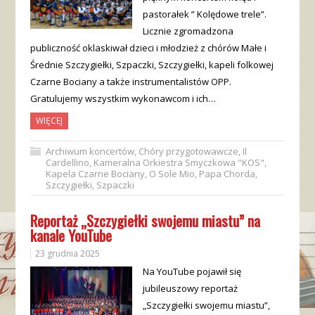
pastorałek ” Kolędowe trele”.
Licznie zgromadzona
publiczność oklaskiwał dzieci i młodzież z chórów Małe i
Średnie Szczygiełki, Szpaczki, Szczygiełki, kapeli folkowej
Czarne Bociany a także instrumentalistów OPP.
Gratulujemy wszystkim wykonawcom i ich…
WIĘCEJ
Archiwum koncertów
,
Chóry przygotowawcze
,
Il
Cardellino
,
Kameralna Orkiestra Smyczkowa "KOS"
,
Kapela Czarne Bociany
,
O Sole Mio
,
Papa Chorda
,
Szczygiełki
,
Szpaczki
Reportaż „Szczygiełki swojemu miastu” na
kanale YouTube
23 grudnia 2025
Na YouTube pojawił się
jubileuszowy reportaż
„Szczygiełki swojemu miastu”,