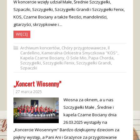
W koncercie wzięły udział Małe, Średnie Szczygiełki,
Szpaczki, Szczygiełki, Szczygiełki Grandi i Szczygiełki Fenix,
KOS, Czarne Bociany a także fleciści, mandoliniści,
gitarzyści, skrzypkowie i…
WIĘCEJ
Archiwum koncertów
,
Chóry przygotowawcze
,
Il
Cardellino
,
Kameralna Orkiestra Smyczkowa "KOS"
,
Kapela Czarne Bociany
,
O Sole Mio
,
Papa Chorda
,
Szczygiełki
,
Szczygiełki Fenix
,
Szczygiełki Grandi
,
Szpaczki
„Koncert Wiosenny”
27 marca 2025
Wiosna za oknem, a u nas
Szczygiełki Małe , Średnie i
kapela Czarne Bociany dnia
26.03.2025 wystąpiły na
„Koncercie Wiosennym” Bardzo dziękujemy dzieciom za
piękny występ, a Pani Ani i Grażynce za przygotowanie