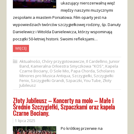
ukazujący nierozerwalną więź
między naszymi muzycznymi
zespołami a miastem Poniatowa. Film oparty jest na
wypowiedziach twórców szczygiełkowej rodziny, śp. Danuty
Danielewicz i Witolda Danielewicza, którzy wspominają
początki 50-letniej historii. Swoimi refleksjami…
WIĘCEJ
Aktualności
,
Chóry przygotowawcze
,
Il Cardellino
,
Junior
Band
,
Kameralna Orkiestra Smyczkowa "KOS"
,
Kapela
Czarne Bociany
,
O Sole Mio
,
Papa Chorda
,
Scholares
Minores pro Musica Antiqua
,
Szczygiełki
,
Szczygiełki
Fenix
,
Szczygiełki Grandi
,
Szpaczki
,
You Tube
,
Złoty
Jubileusz
Złoty Jubileusz – Koncerty na molo – Małe i
Średnie Szczygiełki, Szpaczkami oraz kapela
Czarne Bociany.
1 lipca 2025
Po krótkiej przerwie na