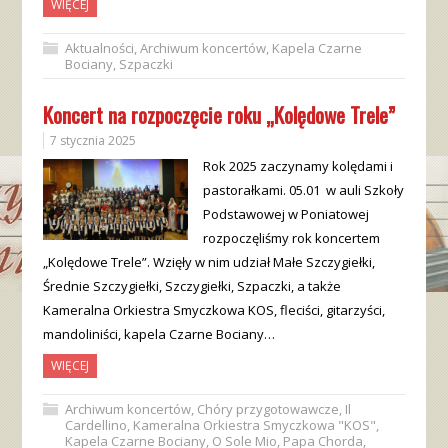
WIĘCEJ
Aktualności
,
Archiwum koncertów
,
Kapela Czarne
Bociany
,
Szpaczki
Koncert na rozpoczęcie roku „Kolędowe Trele”
7 stycznia 2025
Rok 2025 zaczynamy kolędami i
pastorałkami. 05.01 w auli Szkoły
Podstawowej w Poniatowej
rozpoczęliśmy rok koncertem
„Kolędowe Trele”. Wzięły w nim udział Małe Szczygiełki,
Średnie Szczygiełki, Szczygiełki, Szpaczki, a także
Kameralna Orkiestra Smyczkowa KOS, fleciści, gitarzyści,
mandoliniści, kapela Czarne Bociany…
WIĘCEJ
Archiwum koncertów
,
Chóry przygotowawcze
,
Il
Cardellino
,
Kameralna Orkiestra Smyczkowa "KOS"
,
Kapela Czarne Bociany
,
O Sole Mio
,
Papa Chorda
,