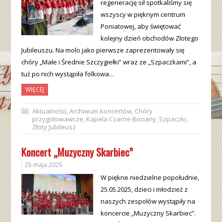
regenerację sił spotkaliśmy się
wszyscy w pięknym centrum
Poniatowej, aby świętować
kolejny dzień obchodów Złotego
Jubileuszu. Na molo jako pierwsze zaprezentowały się
chóry „Małe i Średnie Szczygiełki” wraz ze „Szpaczkami”, a
tuż po nich wystąpiła folkowa…
WIĘCEJ
Aktualności
,
Archiwum koncertów
,
Chóry
przygotowawcze
,
Kapela Czarne Bociany
,
Szpaczki
,
Złoty Jubileusz
Koncert „Muzyczny Skarbiec”
25 maja 2025
W piękne niedzielne popołudnie,
25.05.2025, dzieci i młodzież z
naszych zespołów wystąpiły na
koncercie „Muzyczny Skarbiec”.