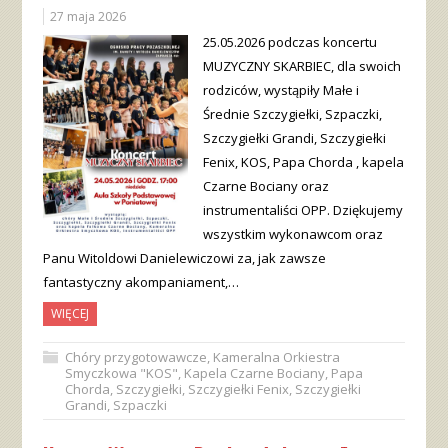
27 maja 2026
25.05.2026 podczas koncertu
MUZYCZNY SKARBIEC, dla swoich
rodziców, wystąpiły Małe i
Średnie Szczygiełki, Szpaczki,
Szczygiełki Grandi, Szczygiełki
Fenix, KOS, Papa Chorda , kapela
Czarne Bociany oraz
instrumentaliści OPP. Dziękujemy
wszystkim wykonawcom oraz
Panu Witoldowi Danielewiczowi za, jak zawsze
fantastyczny akompaniament,…
WIĘCEJ
Chóry przygotowawcze
,
Kameralna Orkiestra
Smyczkowa "KOS"
,
Kapela Czarne Bociany
,
Papa
Chorda
,
Szczygiełki
,
Szczygiełki Fenix
,
Szczygiełki
Grandi
,
Szpaczki