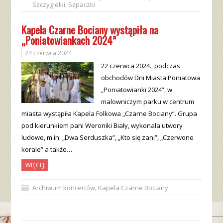
Szczygiełki
,
Szpaczki
Kapela Czarne Bociany wystąpiła na
„Poniatowiankach 2024”
24 czerwca 2024
22 czerwca 2024., podczas
obchodów Dni Miasta Poniatowa
„Poniatowianki 2024”, w
malowniczym parku w centrum
miasta wystąpiła Kapela Folkowa „Czarne Bociany”. Grupa
pod kierunkiem pani Weroniki Biały, wykonała utwory
ludowe, m.in. „Dwa Serduszka”, „Kto się zani”, „Czerwone
korale” a także…
WIĘCEJ
Archiwum koncertów
,
Kapela Czarne Bociany