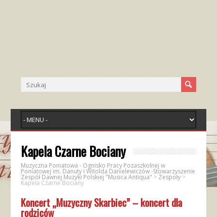
Kapela Czarne Bociany
Muzyczna Poniatowa - Ognisko Pracy Pozaszkolnej w
Poniatowej im. Danuty i Witolda Danielewiczów -Stowarzyszenie
Zespół Dawnej Muzyki Polskiej "Musica Antiqua"
>
Zespoły
>
Kapela Czarne Bociany
Koncert „Muzyczny Skarbiec” – koncert dla
rodziców