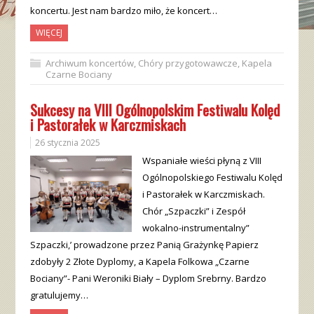
koncertu. Jest nam bardzo miło, że koncert…
WIĘCEJ
Archiwum koncertów
,
Chóry przygotowawcze
,
Kapela
Czarne Bociany
Sukcesy na VIII Ogólnopolskim Festiwalu Kolęd
i Pastorałek w Karczmiskach
26 stycznia 2025
Wspaniałe wieści płyną z VIII
Ogólnopolskiego Festiwalu Kolęd
i Pastorałek w Karczmiskach.
Chór „Szpaczki” i Zespół
wokalno-instrumentalny”
Szpaczki,’ prowadzone przez Panią Grażynkę Papierz
zdobyły 2 Złote Dyplomy, a Kapela Folkowa „Czarne
Bociany”- Pani Weroniki Biały – Dyplom Srebrny. Bardzo
gratulujemy…